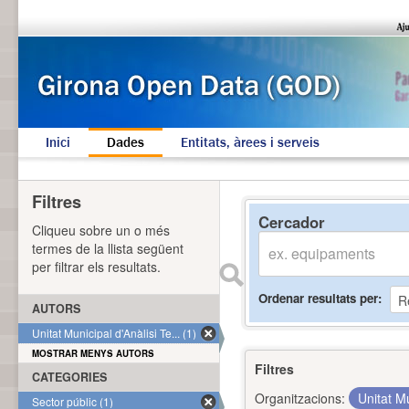
Inici
Dades
Entitats, àrees i serveis
Filtres
Cercador
Cliqueu sobre un o més
termes de la llista següent
per filtrar els resultats.
Ordenar resultats per
AUTORS
Unitat Municipal d'Anàlisi Te... (1)
MOSTRAR MENYS AUTORS
Filtres
CATEGORIES
Organitzacions:
Unitat Mu
Sector públic (1)