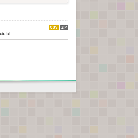
CSV
ZIP
ciutat