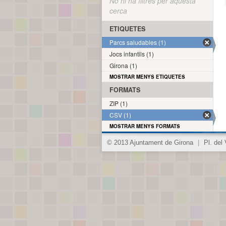
No hi ha filtres per aquesta
cerca
ETIQUETES
Parcs saludables (1)
Jocs infantils (1)
Girona (1)
MOSTRAR MENYS ETIQUETES
FORMATS
ZIP (1)
CSV (1)
MOSTRAR MENYS FORMATS
© 2013 Ajuntament de Girona
|
Pl. del