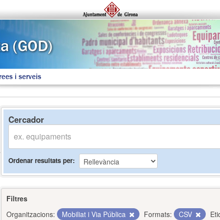
rees i serveis
Cercador
Ordenar resultats per
Filtres
Organitzacions:
Mobiliat i Via Pública
Formats:
CSV
Eti