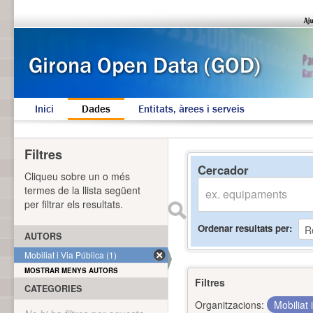
Inici
Dades
Entitats, àrees i serveis
Filtres
Cercador
Cliqueu sobre un o més
termes de la llista següent
per filtrar els resultats.
Ordenar resultats per
AUTORS
Mobiliat i Via Pública (1)
MOSTRAR MENYS AUTORS
Filtres
CATEGORIES
Organitzacions:
Mobiliat 