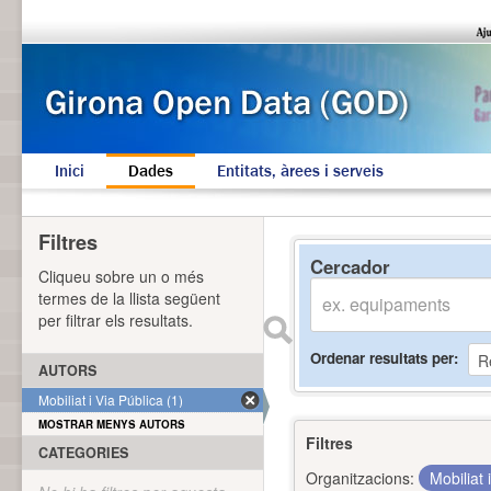
Inici
Dades
Entitats, àrees i serveis
Filtres
Cercador
Cliqueu sobre un o més
termes de la llista següent
per filtrar els resultats.
Ordenar resultats per
AUTORS
Mobiliat i Via Pública (1)
MOSTRAR MENYS AUTORS
Filtres
CATEGORIES
Organitzacions:
Mobiliat 