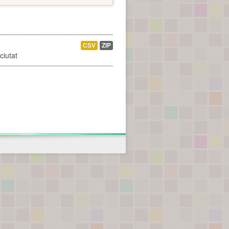
CSV
ZIP
ciutat