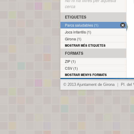
No hi ha filtres per aquesta
cerca
ETIQUETES
Parcs saludables (1)
Jocs infantils (1)
Girona (1)
MOSTRAR MÉS ETIQUETES
FORMATS
ZIP (1)
CSV (1)
MOSTRAR MENYS FORMATS
© 2013 Ajuntament de Girona
|
Pl. del