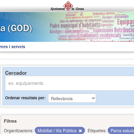
rees i serveis
Cercador
Ordenar resultats per
Filtres
Organitzacions:
Mobiliat i Via Pública
Etiquetes:
Parcs salud