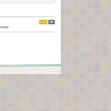
CSV
ZIP
ciutat