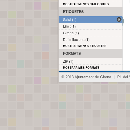
MOSTRAR MENYS CATEGORIES
ETIQUETES
Salut (1)
Límit (1)
Girona (1)
Delimitacions (1)
MOSTRAR MENYS ETIQUETES
FORMATS
ZIP (1)
MOSTRAR MÉS FORMATS
© 2013 Ajuntament de Girona
|
Pl. del