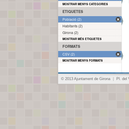
MOSTRAR MENYS CATEGORIES
ETIQUETES
Població (2)
Habitants (2)
Girona (2)
MOSTRAR MÉS ETIQUETES
FORMATS
CSV (2)
MOSTRAR MENYS FORMATS
© 2013 Ajuntament de Girona
|
Pl. del