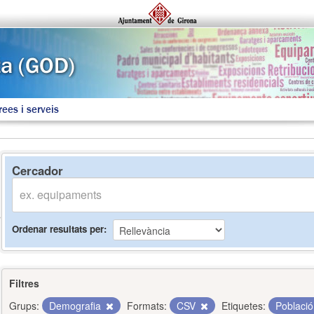
rees i serveis
Cercador
Ordenar resultats per
Filtres
Grups:
Demografia
Formats:
CSV
Etiquetes:
Poblaci