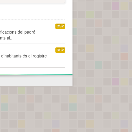
CSV
ificacions del padró
ts al...
CSV
d'habitants és el registre