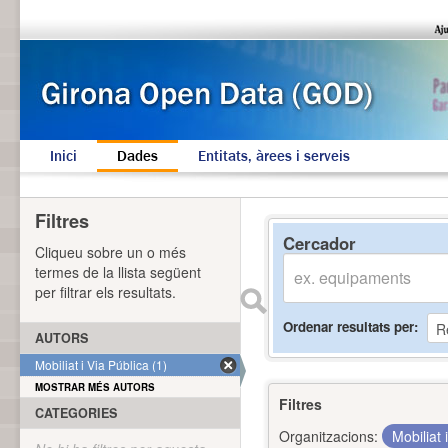
Inici
Dades
Entitats, àrees i serveis
Filtres
Cercador
Cliqueu sobre un o més
termes de la llista següent
per filtrar els resultats.
Ordenar resultats per
AUTORS
Mobiliat i Via Pública (1)
MOSTRAR MÉS AUTORS
Filtres
CATEGORIES
Organitzacions:
Mobiliat 