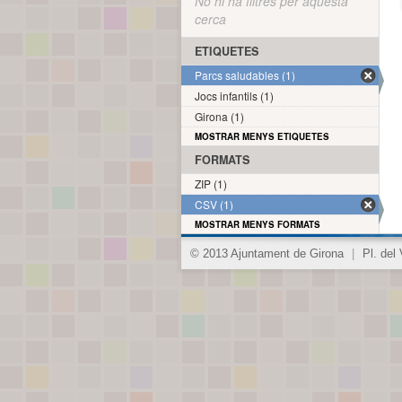
No hi ha filtres per aquesta
cerca
ETIQUETES
Parcs saludables (1)
Jocs infantils (1)
Girona (1)
MOSTRAR MENYS ETIQUETES
FORMATS
ZIP (1)
CSV (1)
MOSTRAR MENYS FORMATS
© 2013 Ajuntament de Girona
|
Pl. del