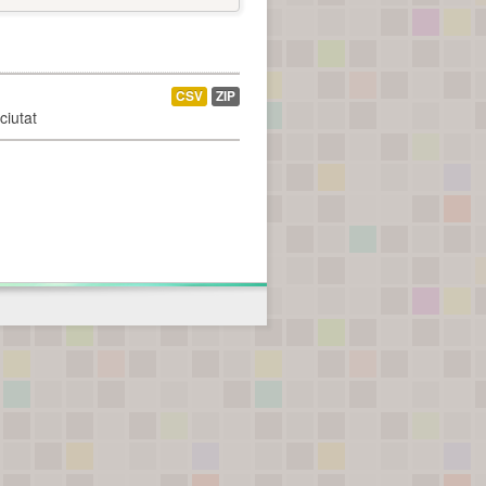
CSV
ZIP
ciutat