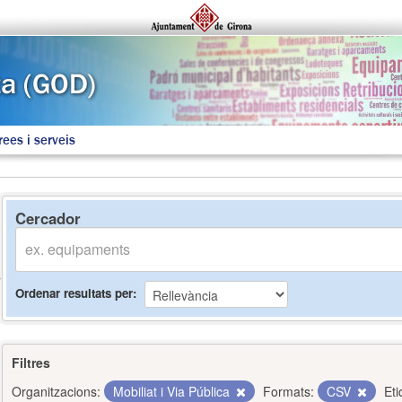
rees i serveis
Cercador
Ordenar resultats per
Filtres
Organitzacions:
Mobiliat i Via Pública
Formats:
CSV
Eti