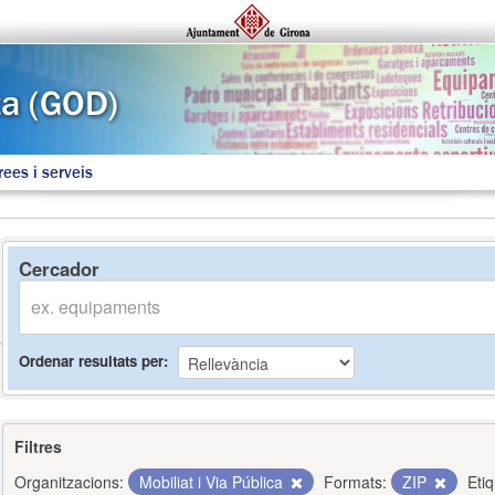
rees i serveis
Cercador
Ordenar resultats per
Filtres
Organitzacions:
Mobiliat i Via Pública
Formats:
ZIP
Eti