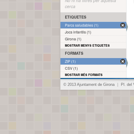
No hi ha filtres per aquesta
cerca
ETIQUETES
Parcs saludables (1)
Jocs infantils (1)
Girona (1)
MOSTRAR MENYS ETIQUETES
FORMATS
ZIP (1)
CSV (1)
MOSTRAR MÉS FORMATS
© 2013 Ajuntament de Girona
|
Pl. del