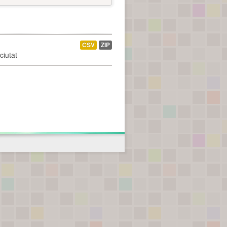
CSV
ZIP
ciutat