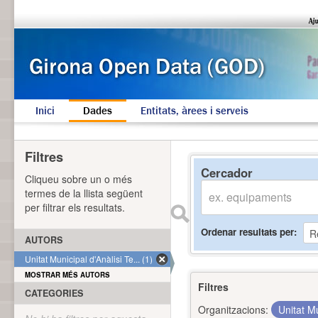
Inici
Dades
Entitats, àrees i serveis
Filtres
Cercador
Cliqueu sobre un o més
termes de la llista següent
per filtrar els resultats.
Ordenar resultats per
AUTORS
Unitat Municipal d'Anàlisi Te... (1)
MOSTRAR MÉS AUTORS
Filtres
CATEGORIES
Organitzacions:
Unitat Mu