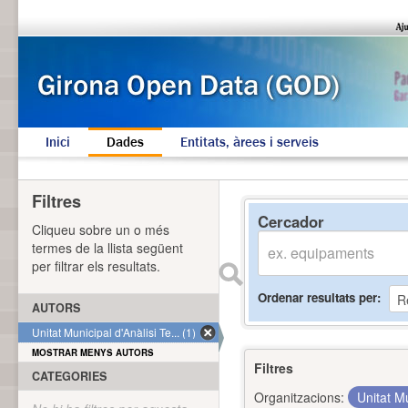
Inici
Dades
Entitats, àrees i serveis
Filtres
Cercador
Cliqueu sobre un o més
termes de la llista següent
per filtrar els resultats.
Ordenar resultats per
AUTORS
Unitat Municipal d'Anàlisi Te... (1)
MOSTRAR MENYS AUTORS
Filtres
CATEGORIES
Organitzacions:
Unitat Mu