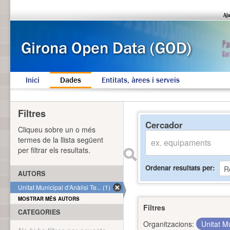
Inici
Dades
Entitats, àrees i serveis
Filtres
Cercador
Cliqueu sobre un o més
termes de la llista següent
per filtrar els resultats.
Ordenar resultats per
AUTORS
Unitat Municipal d'Anàlisi Te... (1)
MOSTRAR MÉS AUTORS
Filtres
CATEGORIES
Organitzacions:
Unitat Mu