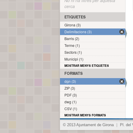
No hi ha filtres per aquesta
cerca
ETIQUETES
Girona (3)
Delimitacions (3)
Barris (2)
Terme (1)
Sectors (1)
Municipi (1)
MOSTRAR MENYS ETIQUETES
FORMATS
dgn (3)
ZIP (3)
PDF (3)
dwg (1)
CSV (1)
MOSTRAR MENYS FORMATS
© 2013 Ajuntament de Girona
|
Pl. del