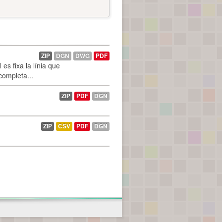
ZIP
DGN
DWG
PDF
es fixa la línia que
 completa...
ZIP
PDF
DGN
ZIP
CSV
PDF
DGN