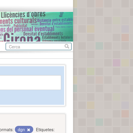
ormats:
dgn
Etiquetes: