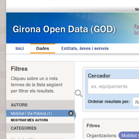
Inici
Dades
Entitats, àrees i serveis
Filtres
Cercador
Cliqueu sobre un o més
termes de la llista següent
per filtrar els resultats.
Ordenar resultats per
AUTORS
Mobiliat i Via Pública (1)
MOSTRAR MÉS AUTORS
Filtres
CATEGORIES
Organitzacions:
Mobiliat 