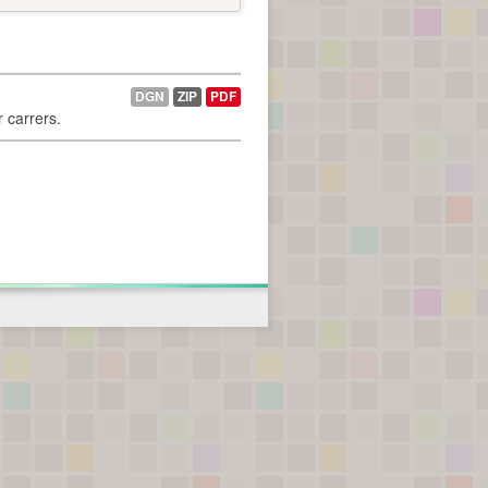
DGN
ZIP
PDF
r carrers.