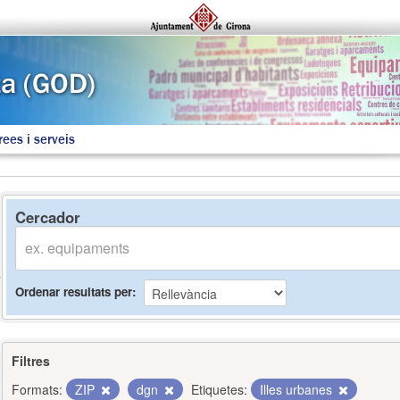
rees i serveis
Cercador
Ordenar resultats per
Filtres
Formats:
ZIP
dgn
Etiquetes:
Illes urbanes