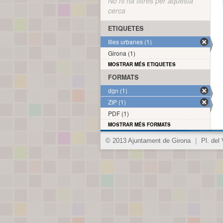
No hi ha filtres per aquesta
cerca
ETIQUETES
Illes urbanes (1)
Girona (1)
MOSTRAR MÉS ETIQUETES
FORMATS
dgn (1)
ZIP (1)
PDF (1)
MOSTRAR MÉS FORMATS
© 2013 Ajuntament de Girona
|
Pl. del