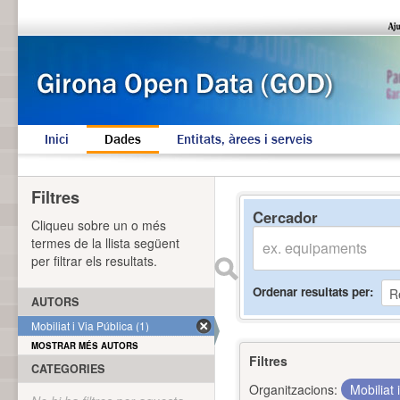
Inici
Dades
Entitats, àrees i serveis
Filtres
Cercador
Cliqueu sobre un o més
termes de la llista següent
per filtrar els resultats.
Ordenar resultats per
AUTORS
Mobiliat i Via Pública (1)
MOSTRAR MÉS AUTORS
Filtres
CATEGORIES
Organitzacions:
Mobiliat 