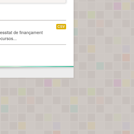
CSV
cessitat de finançament
ecursos...