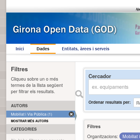
Inici
Dades
Entitats, àrees i serveis
Filtres
Cercador
Cliqueu sobre un o més
termes de la llista següent
per filtrar els resultats.
Ordenar resultats per
AUTORS
Mobiliat i Via Pública (1)
MOSTRAR MÉS AUTORS
Filtres
CATEGORIES
Organitzacions:
Mobiliat 