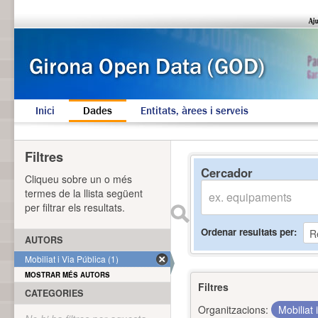
Inici
Dades
Entitats, àrees i serveis
Filtres
Cercador
Cliqueu sobre un o més
termes de la llista següent
per filtrar els resultats.
Ordenar resultats per
AUTORS
Mobiliat i Via Pública (1)
MOSTRAR MÉS AUTORS
Filtres
CATEGORIES
Organitzacions:
Mobiliat 