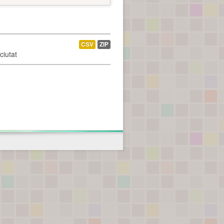
CSV
ZIP
ciutat