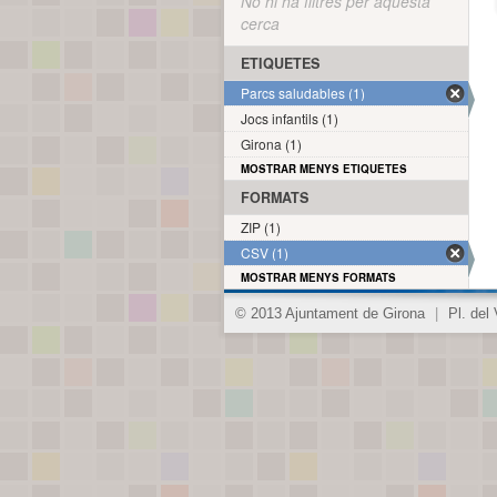
No hi ha filtres per aquesta
cerca
ETIQUETES
Parcs saludables (1)
Jocs infantils (1)
Girona (1)
MOSTRAR MENYS ETIQUETES
FORMATS
ZIP (1)
CSV (1)
MOSTRAR MENYS FORMATS
© 2013 Ajuntament de Girona
|
Pl. del