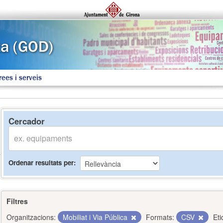
rees i serveis
Cercador
Ordenar resultats per
Filtres
Organitzacions:
Mobiliat i Via Pública
Formats:
CSV
Eti