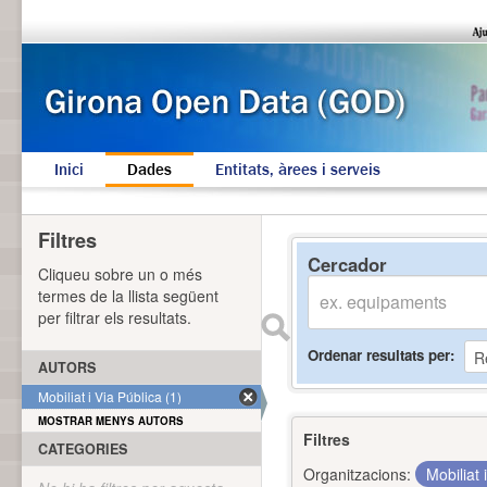
Inici
Dades
Entitats, àrees i serveis
Filtres
Cercador
Cliqueu sobre un o més
termes de la llista següent
per filtrar els resultats.
Ordenar resultats per
AUTORS
Mobiliat i Via Pública (1)
MOSTRAR MENYS AUTORS
Filtres
CATEGORIES
Organitzacions:
Mobiliat 