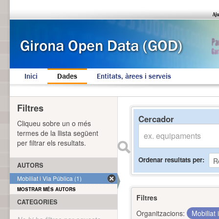
Inici
Dades
Entitats, àrees i serveis
Filtres
Cercador
Cliqueu sobre un o més
termes de la llista següent
per filtrar els resultats.
Ordenar resultats per
AUTORS
Mobiliat i Via Pública (1)
MOSTRAR MÉS AUTORS
Filtres
CATEGORIES
Organitzacions:
Mobiliat 