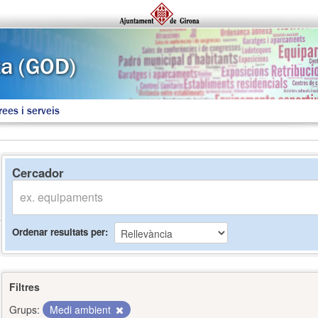
rees i serveis
Cercador
Ordenar resultats per
Filtres
Grups:
Medi ambient