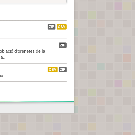
ZIP
CSV
ZIP
població d'orenetes de la
a...
CSV
ZIP
na