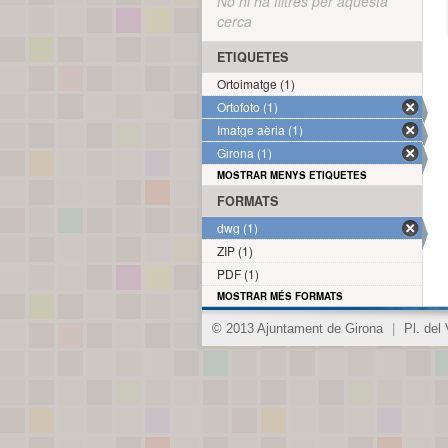
No hi ha filtres per aquesta
cerca
ETIQUETES
Ortoimatge (1)
Ortofoto (1)
Imatge aèria (1)
Girona (1)
MOSTRAR MENYS ETIQUETES
FORMATS
dwg (1)
ZIP (1)
PDF (1)
MOSTRAR MÉS FORMATS
© 2013 Ajuntament de Girona
|
Pl. del