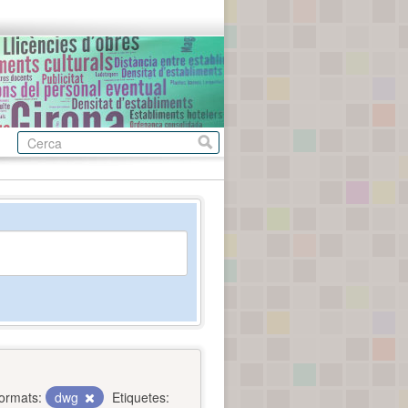
ormats:
dwg
Etiquetes: