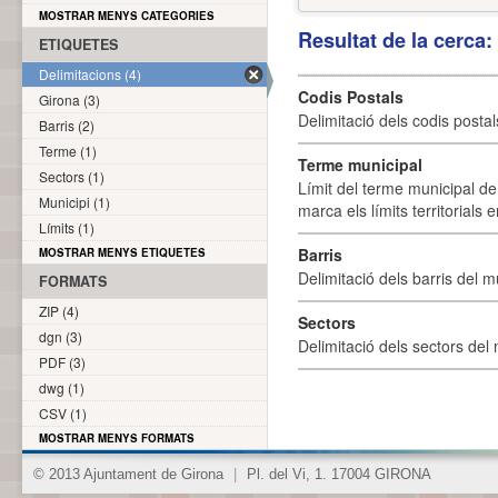
MOSTRAR MENYS CATEGORIES
Resultat de la cerca
ETIQUETES
Delimitacions (4)
Codis Postals
Girona (3)
Delimitació dels codis posta
Barris (2)
Terme (1)
Terme municipal
Sectors (1)
Límit del terme municipal de 
Municipi (1)
marca els límits territorials
Límits (1)
Barris
MOSTRAR MENYS ETIQUETES
Delimitació dels barris del mu
FORMATS
ZIP (4)
Sectors
dgn (3)
Delimitació dels sectors del 
PDF (3)
dwg (1)
CSV (1)
MOSTRAR MENYS FORMATS
© 2013 Ajuntament de Girona
|
Pl. del Vi, 1. 17004 GIRONA