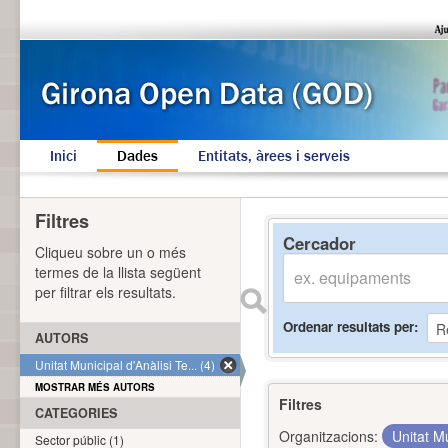
Inici
Dades
Entitats, àrees i serveis
Filtres
Cercador
Cliqueu sobre un o més
termes de la llista següent
per filtrar els resultats.
Ordenar resultats per
AUTORS
Unitat Municipal d'Anàlisi Te... (4)
MOSTRAR MÉS AUTORS
Filtres
CATEGORIES
Organitzacions:
Unitat Mu
Sector públic (1)